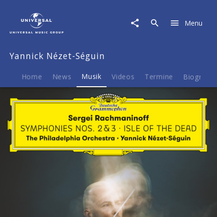
Yannick
Nézet-
Menu
Séguin
|
Musik
Yannick Nézet-Séguin
|
Rachmaninoff:
Symphonies
Home
News
Musik
Videos
Termine
Biografie
Nos.
2
&
3;
Isle
of
the
Dead