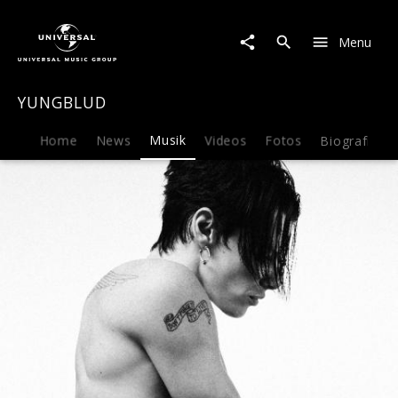
YUNGBLUD
|
Menu
Musik
|
Idols
YUNGBLUD
Home
News
Musik
Videos
Fotos
Biografie