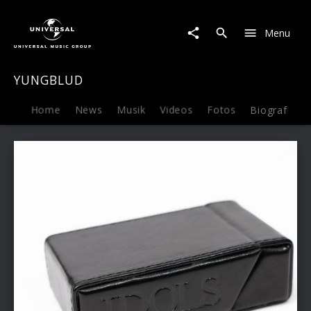
YUNGBLUD
|
Menu
Fanartikel
YUNGBLUD
Home
News
Musik
Videos
Fotos
Biografie