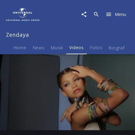
Zendaya
|
Menu
Video
|
The
Zendaya
Story
Of
Zendaya
Home
News
Musik
Videos
Fotos
Biografie
(Episode
2)
Play
-02:25
Play
Mute
Ent