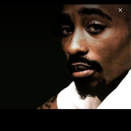
Menu
2Pac
Home
News
Musik
Videos
Fotos
Biografie
2Pac - Pressefotos 2004