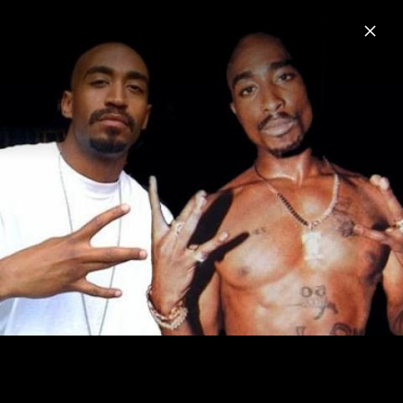
Menu
2Pac
Home
News
Musik
Videos
Fotos
Biografie
2Pac - Pressefotos 2004