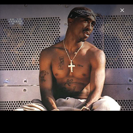
Menu
2Pac
Home
News
Musik
Videos
Fotos
Biografie
2Pac - Pressefotos 2004