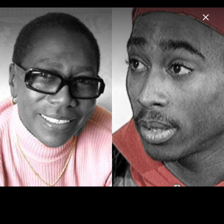
Menu
2Pac
Home
News
Musik
Videos
Fotos
Biografie
2Pac - Pressefotos 2004