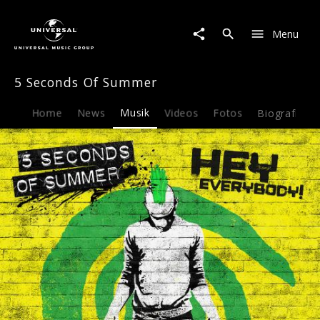
5
Seconds
Menu
Of
Summer
|
5 Seconds Of Summer
Musik
|
Hey
Home
News
Musik
Videos
Fotos
Biografie
Everybody!