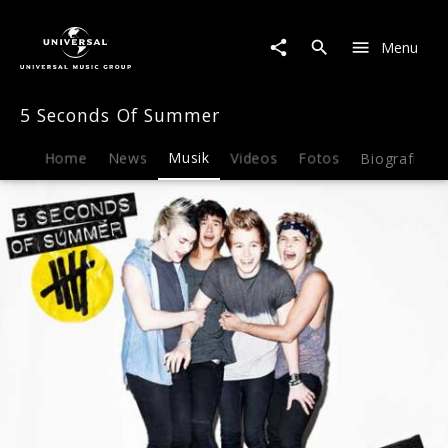
5
Seconds
Menu
Of
Summer
|
5 Seconds Of Summer
Musik
|
She
Home
News
Musik
Videos
Fotos
Biografie
Looks
So
Perfect
(EP)