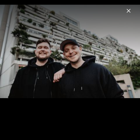
Menu
Achtabahn
Home
Musik
Videos
Fotos
Biografie
Achtabahn x Rote Mütze Raphi