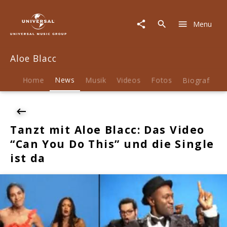
Aloe
Blacc
Menu
|
News
|
Aloe Blacc
Tanzt
mit
Aloe
Home
News
Musik
Videos
Fotos
Biografie
Blacc:
Das
Video
"Can
Tanzt mit Aloe Blacc: Das Video
You
“Can You Do This” und die Single
Do
This"
ist da
und
die
Single
ist
da