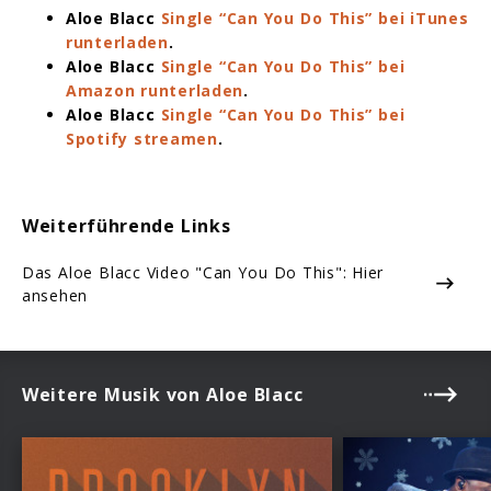
Aloe Blacc
Single “Can You Do This” bei iTunes
runterladen
.
Aloe Blacc
Single “Can You Do This” bei
Amazon runterladen
.
Aloe Blacc
Single “Can You Do This” bei
Spotify streamen
.
Weiterführende Links
Das Aloe Blacc Video "Can You Do This": Hier
ansehen
Weitere Musik von Aloe Blacc