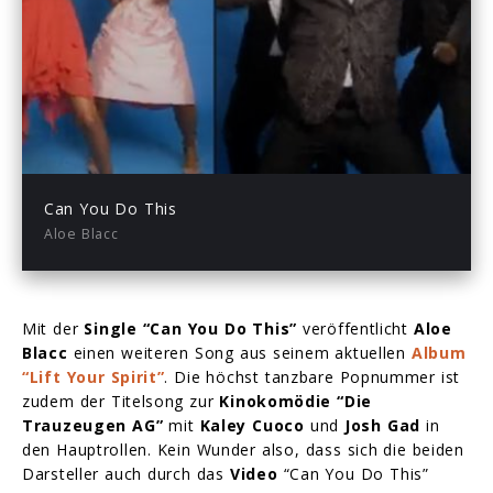
Play
03:29
Play
Mute
Enter
fullsc
Can You Do This
Aloe Blacc
Mit der
Single “Can You Do This”
veröffentlicht
Aloe
Blacc
einen weiteren Song aus seinem aktuellen
Album
“Lift Your Spirit”
. Die höchst tanzbare Popnummer ist
zudem der Titelsong zur
Kinokomödie “Die
Trauzeugen AG”
mit
Kaley Cuoco
und
Josh Gad
in
den Hauptrollen. Kein Wunder also, dass sich die beiden
Darsteller auch durch das
Video
“Can You Do This”