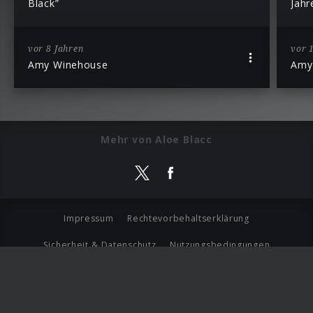
Black”
Jahr
vor 8 Jahren
vor 
Amy Winehouse
Amy
Mehr von Aloe Blacc
Impressum
Rechtevorbehaltserklärung
Sicherheit & Datenschutz
Nutzungsbedingungen
Journalistenlounge
Für Geschäftspartner
Barrierefreiheit Statement