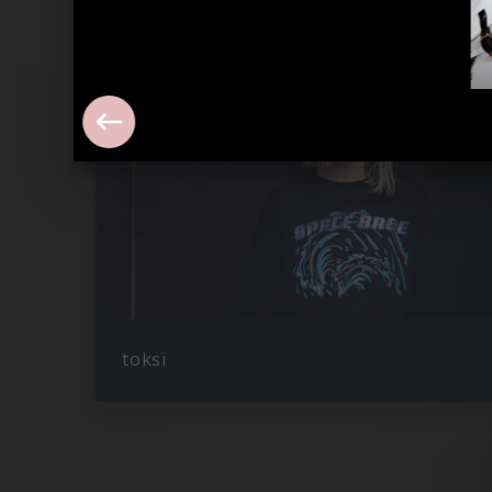
toksï