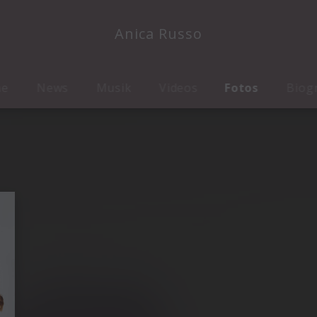
Anica Russo
me
News
Musik
Videos
Fotos
Biog