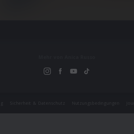
Mehr von Anica Russo
ng
Sicherheit & Datenschutz
Nutzungsbedingungen
Jou
Barrierefreiheit Statement
 Copyright 2026 Universal Music Group N.V. All Rights Reserve