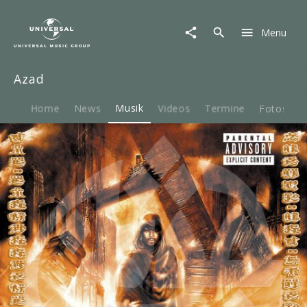
Azad
|
Menu
Musik
|
Faust
Azad
Des
Nordwestens
Home
News
Musik
Videos
Termine
Fotos
B