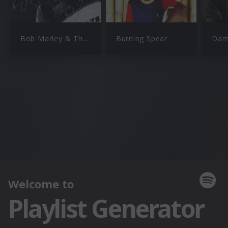
Bob Marley & The Wailers
Burning Spear
Dam