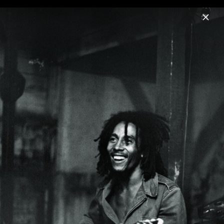
Menu
Bob Marley
Home
News
Musik
Videos
Fotos
Biografie
Pressebilder "Catch A Fire" 50th
Anniversary (2023)