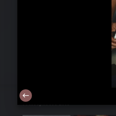
75th Anniversary Logo
Pressephotos 2005