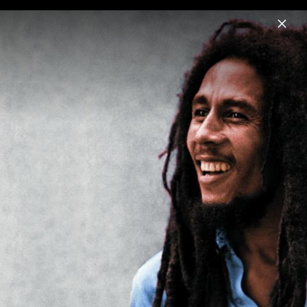
Menu
Bob Marley
Home
News
Musik
Videos
Fotos
Biografie
Pressebilder "Catch A Fire" 50th
Anniversary (2023)