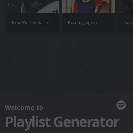
Bob Marley & The Wailers
Burning Spear
Dam