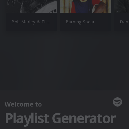
Bob Marley & The Wailers
Burning Spear
Dam