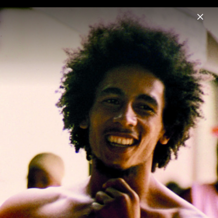
Menu
Bob Marley
Home
News
Musik
Videos
Fotos
Biografie
Pressebilder "Catch A Fire" 50th
Anniversary (2023)