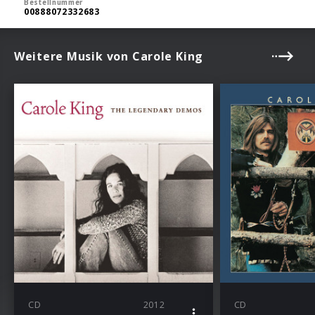
Bestellnummer
00888072332683
Weitere Musik von Carole King
CD
2012
CD