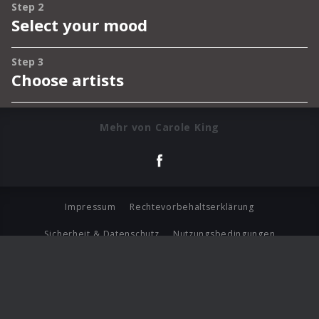
Mehr von Carole King
Impressum
Rechtevorbehaltserklärung
Sicherheit & Datenschutz
Nutzungsbedingungen
Journalistenlounge
Für Geschäftspartner
Barrierefreiheit Statement
© Copyright 2026 Universal Music Group N.V. All Rights