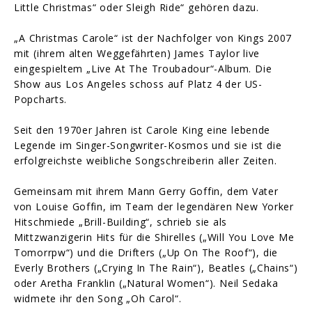
Little Christmas“ oder Sleigh Ride“ gehören dazu.
„A Christmas Carole“ ist der Nachfolger von Kings 2007
mit (ihrem alten Weggefährten) James Taylor live
eingespieltem „Live At The Troubadour“-Album. Die
Show aus Los Angeles schoss auf Platz 4 der US-
Popcharts.
Seit den 1970er Jahren ist Carole King eine lebende
Legende im Singer-Songwriter-Kosmos und sie ist die
erfolgreichste weibliche Songschreiberin aller Zeiten.
Gemeinsam mit ihrem Mann Gerry Goffin, dem Vater
von Louise Goffin, im Team der legendären New Yorker
Hitschmiede „Brill-Building“, schrieb sie als
Mittzwanzigerin Hits für die Shirelles („Will You Love Me
Tomorrpw“) und die Drifters („Up On The Roof“), die
Everly Brothers („Crying In The Rain“), Beatles („Chains“)
oder Aretha Franklin („Natural Women“). Neil Sedaka
widmete ihr den Song „Oh Carol“.