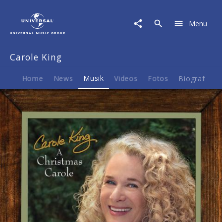
Carole
King
Menu
|
Musik
|
Carole King
A
Christmas
Carole
Home
News
Musik
Videos
Fotos
Biografie