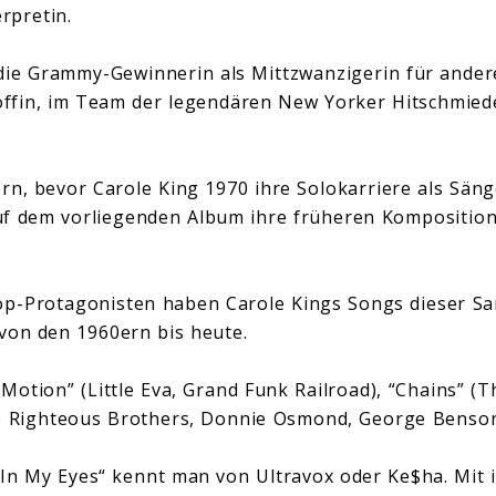
erpretin.
 die Grammy-Gewinnerin als Mittzwanzigerin für ande
fin, im Team der legendären New Yorker Hitschmiede 
rn, bevor Carole King 1970 ihre Solokarriere als Säng
uf dem vorliegenden Album ihre früheren Komposition
Pop-Protagonisten haben Carole Kings Songs dieser S
von den 1960ern bis heute.
Motion” (Little Eva, Grand Funk Railroad), “Chains” (
he Righteous Brothers, Donnie Osmond, George Benson
In My Eyes“ kennt man von Ultravox oder Ke$ha. Mit 