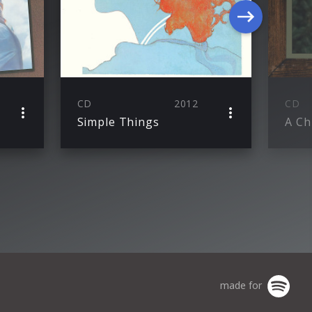
CD
2012
CD
Simple Things
A Ch