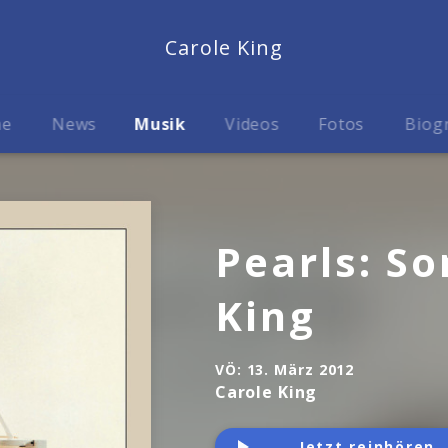
Carole King
me
News
Musik
Videos
Fotos
Biog
Pearls: So
King
VÖ:
13. März 2012
Carole King
Jetzt reinhören