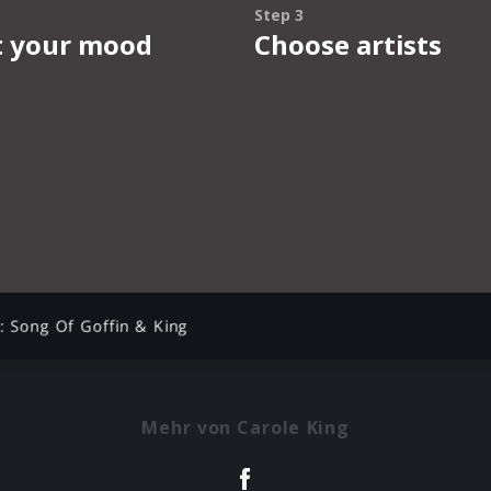
s: Song Of Goffin & King
Mehr von Carole King