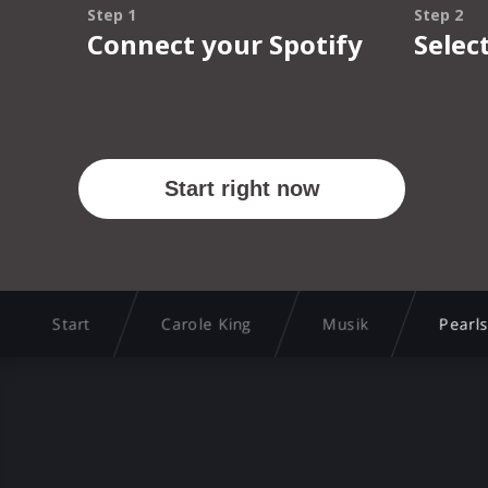
Start
Carole King
Musik
Pearl