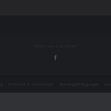
Mehr von Cazzette
ng
Sicherheit & Datenschutz
Nutzungsbedingungen
Jou
Barrierefreiheit Statement
 Copyright 2026 Universal Music Group N.V. All Rights Reserve