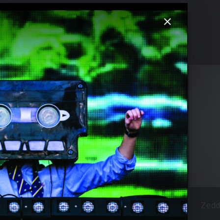
Alesso
Zed