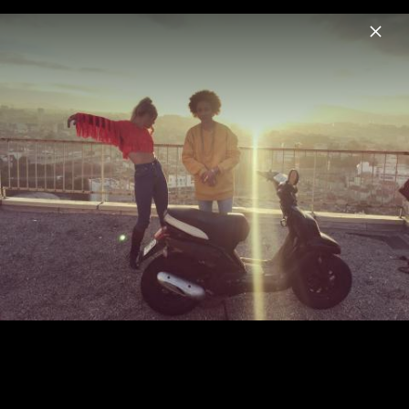
Menu
Chefboss
Home
News
Musik
Videos
Fotos
Biografie
Making Of Videodreh "Insel" 2017