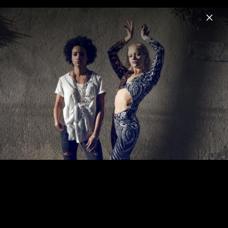
Menu
Chefboss
Home
News
Musik
Videos
Fotos
Biografie
Making Of Videodreh "Insel" 2017