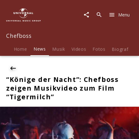
Chefboss
|
Menu
News
|
"Könige
Chefboss
der
Nacht":
Chefboss
Home
News
Musik
Videos
Fotos
Biografie
zeigen
Musikvideo
zum
Film
“Könige der Nacht”: Chefboss
"Tigermilch"
zeigen Musikvideo zum Film
“Tigermilch”