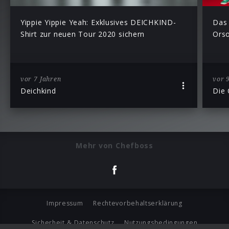
Yippie Yippie Yeah: Exklusives DEICHKIND-
Das 
Shirt zur neuen Tour 2020 sichern
Orso
vor 7 Jahren
vor 
Deichkind
Die
Mehr von Chefboss
Impressum
Rechtevorbehaltserklärung
Sicherheit & Datenschutz
Nutzungsbedingungen