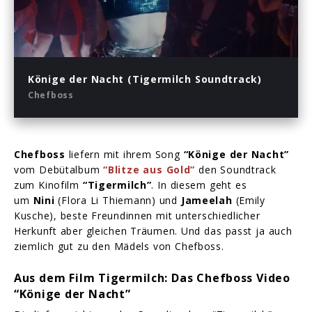
02:38
Play
Mute
Enter
fullsc
Könige der Nacht (Tigermilch Soundtrack)
Chefboss
Chefboss
liefern mit ihrem Song
“Könige der Nacht”
vom Debütalbum
“Blitze aus Gold”
den Soundtrack
zum Kinofilm
“Tigermilch”
. In diesem geht es
um
Nini
(Flora Li Thiemann) und
Jameelah
(Emily
Kusche), beste Freundinnen mit unterschiedlicher
Herkunft aber gleichen Träumen. Und das passt ja auch
ziemlich gut zu den Mädels von Chefboss.
Aus dem Film Tigermilch: Das Chefboss Video
“Könige der Nacht”