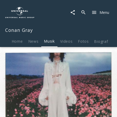
Conan
Gray
Menu
|
Musik
|
Conan Gray
Yours
Home
News
Musik
Videos
Fotos
Biografie