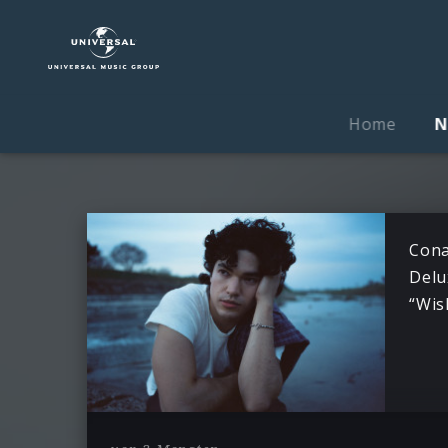
Conan
Gray
|
News
Home
N
Cona
Delu
“Wis