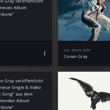
n Gray veröffentlicht
 neues Album
hbone”
vor einem Jahr
Conan Gray
n Gray veröffentlicht
 neue Single & Video
s Song” aus dem
menden Album
hbone”