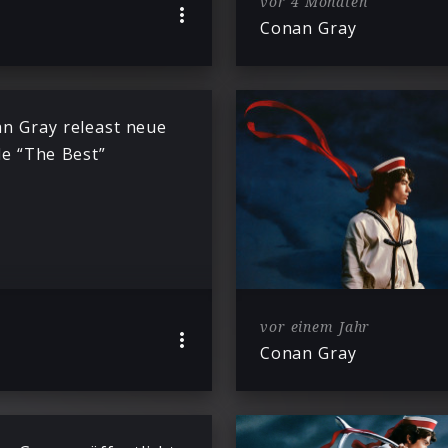
vor 4 Monaten
Conan Gray
n Gray releast neue
le “The Best”
vor einem Jahr
Conan Gray