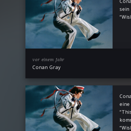
Cona
sein
“Wis
vor einem Jahr
Conan Gray
Cona
eine
“Thi
kom
“Wis