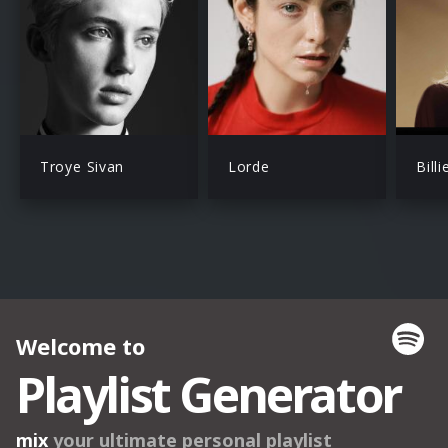
Troye Sivan
Lorde
Billi