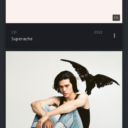
CD
CD
2022
Superache