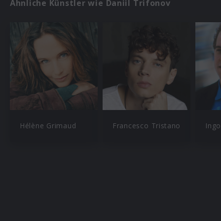
Ähnliche Künstler wie Daniil Trifonov
Hélène Grimaud
Francesco Tristano
Ingo