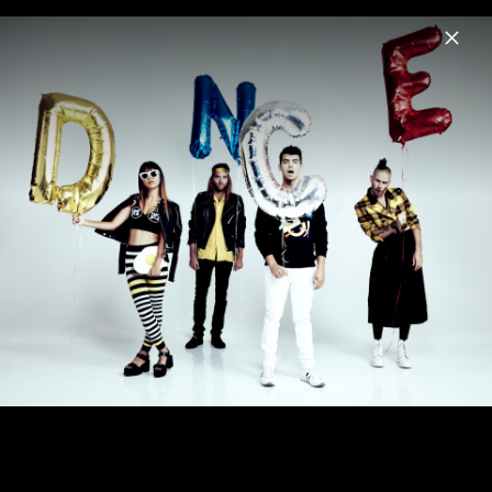
Menu
DNCE
Home
News
Musik
Videos
Fotos
Biografie
Pressebilder 2022