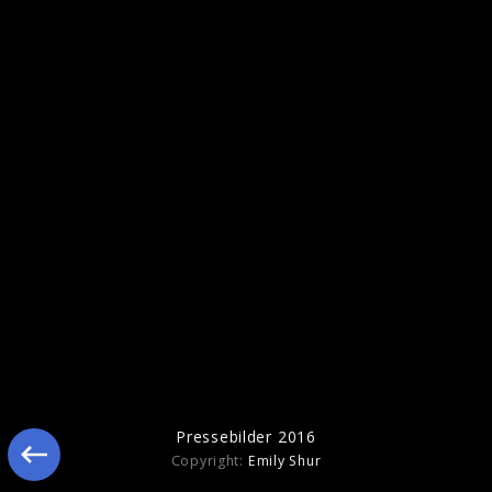
Pressebilder 2018
Pressebilder 2016
Copyright:
Emily Shur
Berlin Besuch - Konzert "Prince Charles"