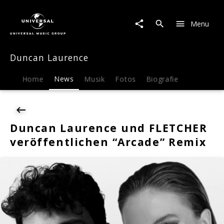
Duncan
Laurence
Menu
|
News
|
Duncan Laurence
Duncan
Laurence
und
Home
News
Musik
Fotos
Biografie
FLETCHER
veröffentlichen
"Arcade"
Remix
Duncan Laurence und FLETCHER
veröffentlichen “Arcade” Remix