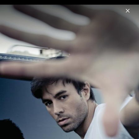
Menu
Enrique Iglesias
Home
News
Musik
Videos
Fotos
Biografie
Pressebilder 2014