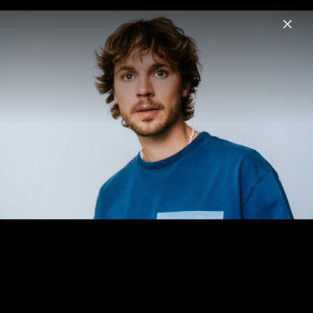
Menu
felix jaehn
Home
News
Musik
Videos
Termine
Fotos
Felix Jaehn X Cascada