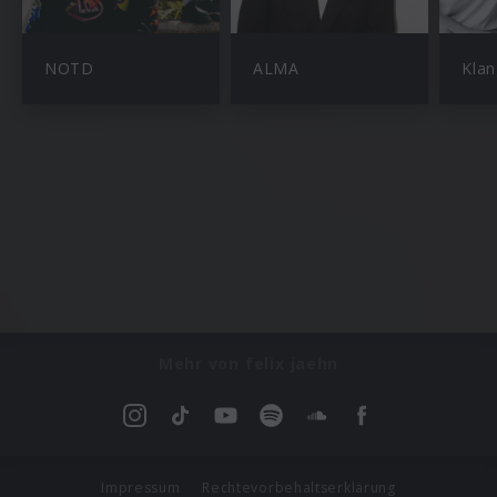
NOTD
ALMA
Klan
Mehr von felix jaehn
Impressum
Rechtevorbehaltserklärung