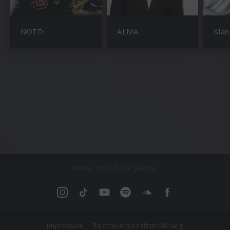
NOTD
ALMA
Klan
Mehr von felix jaehn
Impressum
Rechtevorbehaltserklärung