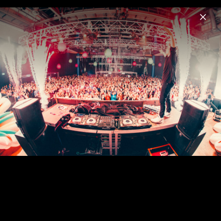
Menu
felix jaehn
Home
News
Musik
Videos
Termine
Fotos
Felix Jaehn X Cascada