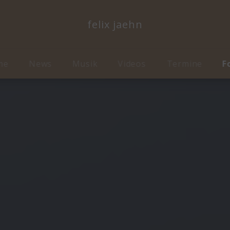
felix jaehn
me
News
Musik
Videos
Termine
F