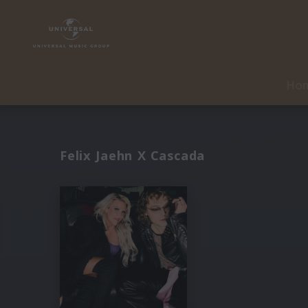
Ho
Felix Jaehn X Cascada