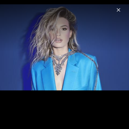
Menu
FLETCHER
Home
News
Musik
Fotos
Biografie
Fanartike
Pressebilder "Would You Still Love Me If
You Really Knew Me?"