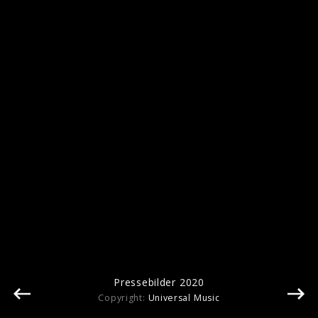
Albumcover "In Search of the Antidote"
(2024)
Pressebilder 2020
Copyright:
Universal Music