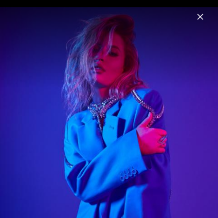
Menu
FLETCHER
Home
News
Musik
Fotos
Biografie
Fanartike
Pressebilder "Would You Still Love Me If
You Really Knew Me?"