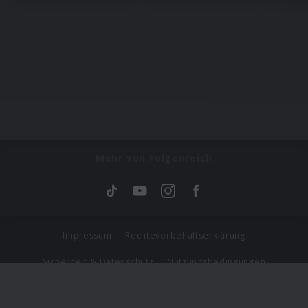
Mehr von Folgenreich
Impressum
Rechtevorbehaltserklärung
Sicherheit & Datenschutz
Nutzungsbedingungen
Journalistenlounge
Für Geschäftspartner