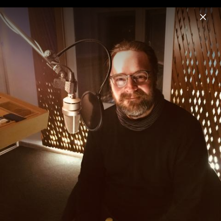
Menu
Folgenreich
Home
News
Musik
Videos
Fotos
Biografie
Jack Slaughter – Sprachaufnahmen
Folgen 21-24