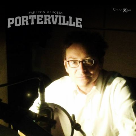
Menu
Folgenreich
Home
News
Musik
Videos
Fotos
Biografie
Jack Slaughter – Sprachaufnahmen
Folgen 21-24