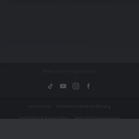
Mehr von Folgenreich
Impressum
Rechtevorbehaltserklärung
Sicherheit & Datenschutz
Nutzungsbedingungen
Journalistenlounge
Für Geschäftspartner