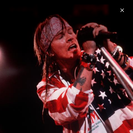
Menu
Guns N' Roses
Home
News
Musik
Videos
Fotos
Biografie
Pressefotos „Use Your Illusion I+II“ (Re-
Issues 2022)