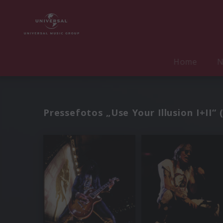
Home
N
Pressefotos „Use Your Illusion I+II“ 