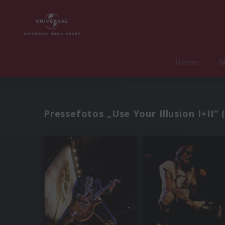
Home
N
Pressefotos „Use Your Illusion I+II“ 