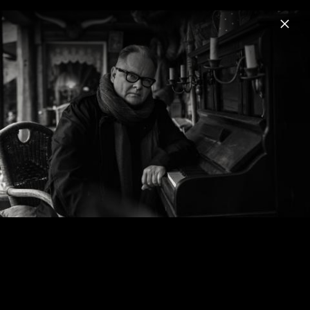
Menu
Heinz Rudolf Kunze
Home
News
Musik
Termine
Fotos
Biografie
Heinz-Rudolf Kunze (Impressionen)