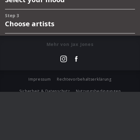
Mehr von Jax Jones
Impressum
Rechtevorbehaltserklärung
Sicherheit & Datenschutz
Nutzungsbedingungen
Journalistenlounge
Für Geschäftspartner
Barrierefreiheit Statement
© Copyright 2026 Universal Music Group N.V. All Rights
Reserved.