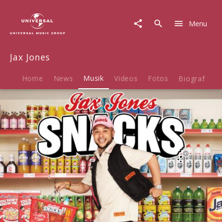
Jax
Jones
Menu
|
Musik
|
Jax Jones
Snacks
Home
News
Musik
Videos
Fotos
Biografie