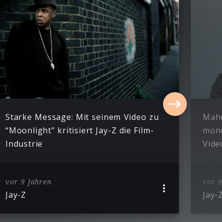
Starke Message: Mit seinem Video zu
Mahe
“Moonlight” kritisiert Jay-Z die Film-
mono
Industrie
Vide
vor 9 Jahren
vor 9
Jay-Z
Jay-