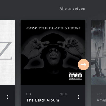
Alle anzeigen
CD
2010
CD
The Black Album
Amer