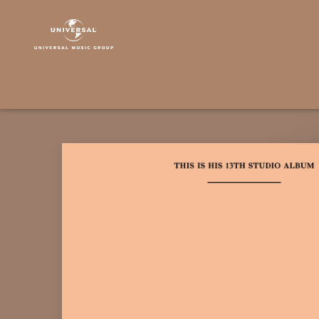
Jay-
Z
|
Musik
&
Merch