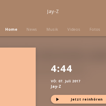
Jay-Z
Home
News
Musik
Videos
Fotos
4:44
VÖ:
07. Juli 2017
Jay-Z
Jetzt reinhören