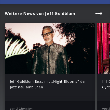
Weitere News von Jeff Goldblum
Jeff Goldblum lässt mit „Night Blooms" den
If I
Jazz neu aufblühen
Cynt
vor 2 Monaten
vor 