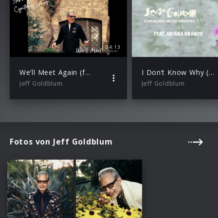
04:13
We’ll Meet Again (feat. Cynthia Erivo)
I Don’t Know Why (I Just Do) – feat. Ariana Grande
Jeff Goldblum
Jeff Goldblum
Fotos von Jeff Goldblum