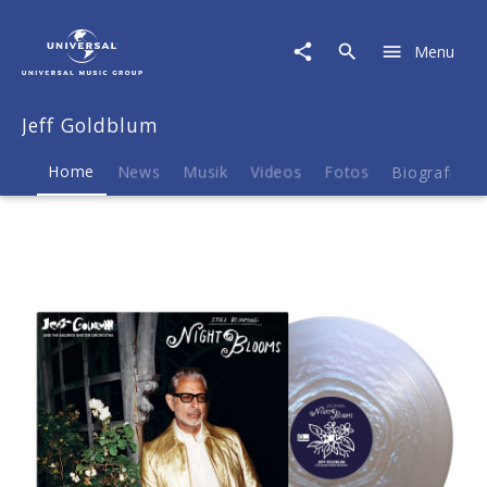
Jeff
Goldblum
Menu
|
Musik
&
Jeff Goldblum
Merch
Home
News
Musik
Videos
Fotos
Biografie