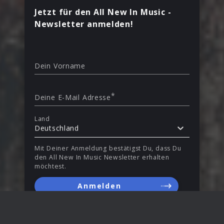
Jetzt für den All New In Music -
Newsletter anmelden!
Dein Vorname
*
Deine E-Mail Adresse
Land
Deutschland
Mit Deiner Anmeldung bestätigst Du, dass Du
den All New In Music Newsletter erhalten
möchtest.
Anmelden
Erhalte Infos zu Releases, Gewinnspielen und Aktionen
per E-Mail. Du kannst Deine Einwilligung jederzeit
widerrufen. Mehr Informationen unter
Sicherheit &
Datenschutz
.