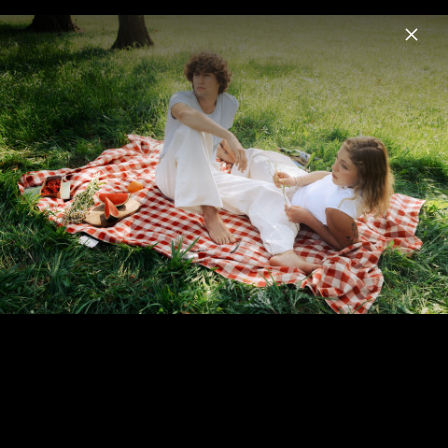
Menu
JEREMIAS
Home
News
Musik
Termine
Fotos
Biografie
Pressebilder - Qué quiero más