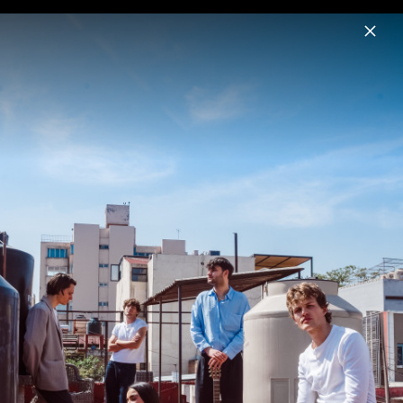
Menu
JEREMIAS
Home
News
Musik
Termine
Fotos
Biografie
Pressebilder - Qué quiero más