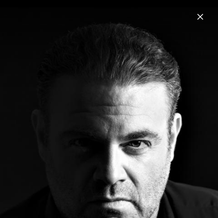
Menu
Joseph Calleja
Home
News
Musik
Videos
Fotos
Biografie
Verdi