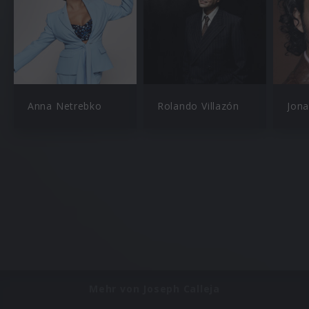
Anna Netrebko
Rolando Villazón
Jon
Mehr von Joseph Calleja