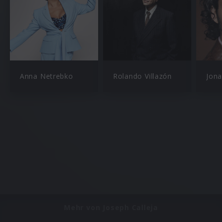
Anna Netrebko
Rolando Villazón
Jon
Mehr von Joseph Calleja