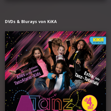
DVDs & Blurays von KiKA