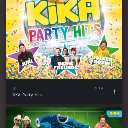
CD
2019
KiKA Party Hits