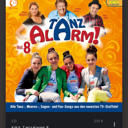
CD
2014
KiKA Tanzalarm! 8